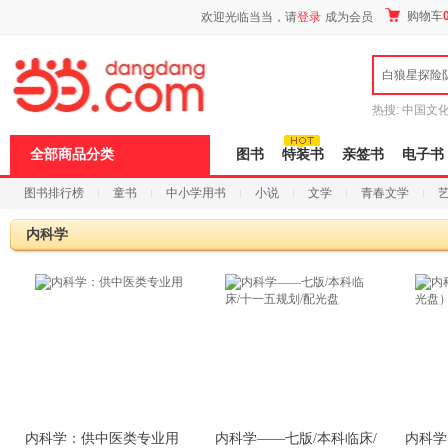
新
购物车
欢迎光临当当，请
登录
成为会员
窗
口
打
白狼星探险
开
无
障
热搜:
中国文
碍
者从不说谎
说
全部商品分类
图书
特装书
亲签书
电子书
明
页
图书排行榜
童书
中小学用书
小说
文学
青春文学
面,
按
科技
进口原版
电子书
Ctrl
内科学
加
波
浪
键
打
开
导
盲
模
式
内科学：供中医类专业用
内科学——七版/本科临床/
内科学