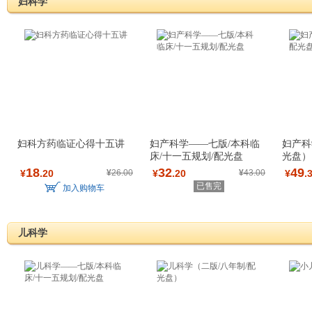
妇科学
妇科方药临证心得十五讲
妇产科学——七版/本科临
妇产科
床/十一五规划/配光盘
光盘）
18
32
49
¥
.20
¥
26.00
¥
.20
¥
43.00
¥
.
已售完
加入购物车
儿科学