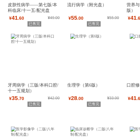
皮肤性病学——第七版/本
流行病学（附光盘）
营养与
科临床/十一五/配光盘
版）
41
55
41
¥
.60
¥
49.00
¥
.00
¥
55.00
¥
.
已售完
已售完
牙周病学（三版/本科口腔/
生理学（第6版）
口腔修
十一五规划）
35
28
41
¥
.70
¥
42.00
¥
.00
¥
33.00
¥
.
已售完
已售完