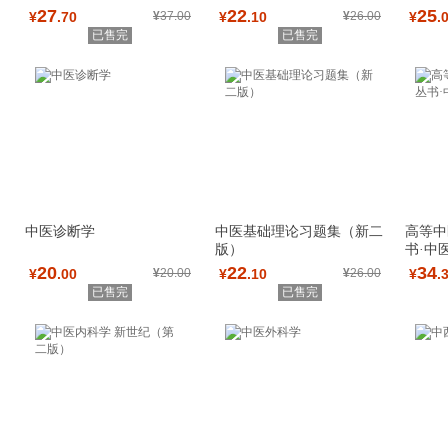
product.
27
22
25
¥
.70
¥
37.00
¥
.10
¥
26.00
¥
.
已售完
已售完
中医诊断学
中医基础理论习题集（新二
高等中
版）
书·中
20
22
34
¥
.00
¥
20.00
¥
.10
¥
26.00
¥
.
已售完
已售完