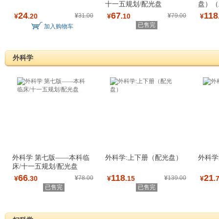
十一五规划/配光盘
盘）（
24
67
118
¥
.20
¥
31.00
¥
.10
¥
79.00
¥
已售完
加入购物车
外科学
外科学 第七版——本科临
外科学:上下册（配光盘）
外科学
床/十一五规划/配光盘
66
118
21
¥
.30
¥
78.00
¥
.15
¥
139.00
¥
.
已售完
已售完