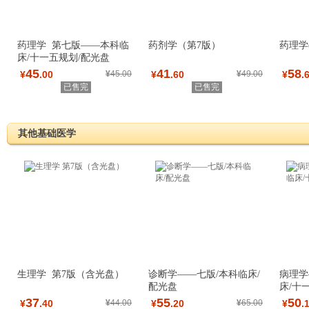
药理学 第七版——本科临
药剂学（第7版）
药理学
床/十一五规划/配光盘
45
41
58
¥
.00
¥
45.00
¥
.60
¥
49.00
¥
.
已售完
已售完
其他基础医学
生理学 第7版（含光盘）
诊断学——七版/本科临床/
病理学
配光盘
床/十
37
55
50
¥
.40
¥
44.00
¥
.20
¥
65.00
¥
.