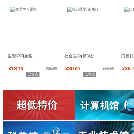
生理学习题集
社会医学(第3版)
口腔粘
18
30
35
¥
.70
¥
25.00
¥
.60
¥
36.00
¥
.
已售完
已售完