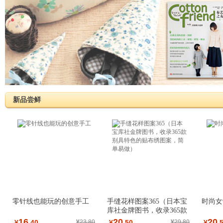
新品尝鲜
零针线也能玩的创意手工
手缝花样图案365（日本宝
时尚女
库社金牌图书，收录365款
别具特色的贴布
16
20
20
¥
.40
¥
23.80
¥
.50
¥
29.80
¥
.