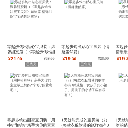
零起步钩出贴心宝贝装：温
零起步钩出贴心宝贝装（情
零起步
馨甜蜜篇（《零起步钩出甜
趣盎然篇）
情暖暖
蜜宝贝装》姊
甜蜜宝
21
19
19
¥
.00
¥
28.00
¥
.30
¥
28.00
¥
.
已售完
已售完
零起步钩出甜蜜宝贝装（用
1天就能完成的宝贝装（2）
1天就
棒针和钩针亲手为你的宝宝
(每款衣服附带的纸样都有3
岁的俏