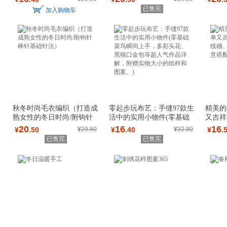
已售完
加入购物车
秋冬时尚毛衣编织（打造成
零起步玩布艺：手缝97款生
精美的
熟女性的冬日时尚/附钩针
活中的实用小物件(零基础
又吉祥
棒针基础针法
菜鸟瞬间上手
穗、线
20
16
16
¥
.50
¥
29.80
¥
.40
¥
32.80
¥
.
已售完
已售完