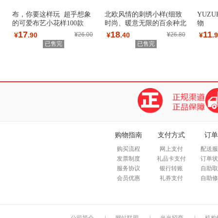
布，你要这样玩 超乎想象
北欧风情的刺绣小样(细致
YUZ
的可爱布艺小花样100款
时尚、暖意无限的百余种北
物
欧杂货！)
17
18
11
¥
.90
¥
26.00
¥
.40
¥
26.80
¥
.
已售完
已售完
购物指南
支付方式
订单
购买流程
网上支付
配送服
发票制度
礼品卡支付
订单状
服务协议
银行转账
自助取
会员优惠
礼券支付
自助修