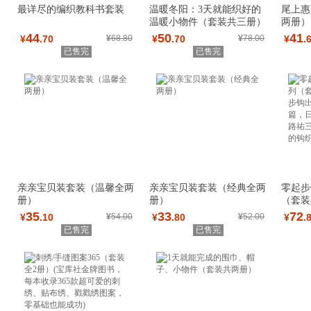
最详尽的编织教科书套装
温暖冬阳：3天就能织好的
尾上惠
温暖小物件（套装共三册）
两册）
（79款经典冬
美代表
44
50
41
¥
.70
¥
68.80
¥
.70
¥
78.00
¥
.
已售完
已售完
亲亲宝贝装套装（温馨全两
亲亲宝贝装套装（经典全两
零起步
册）
册）
（套装
钩出甜
35
33
72
¥
.10
¥
54.00
¥
.80
¥
52.00
¥
.
已售完
已售完