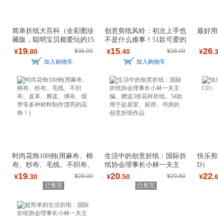
简单折纸大百科（全彩图珍
创意剪纸风铃：初次上手也
最好用
藏版，聪明宝贝都爱玩的15
不是什么难事！51款可爱的
0款经典、人
剪纸模型，10
19
15
26
¥
.80
¥
36.00
¥
.40
¥
28.00
¥
.
加入购物车
加入购物车
时尚花饰100例(用麻布、棉
生活中的创意折纸：国际折
快乐剪
布、纱布、毛线、不织布、
纸协会理事长小林一夫主
D）
皮革、麂皮、
编。赠送3张花
19
20
22
¥
.30
¥
28.00
¥
.50
¥
29.80
¥
.
已售完
已售完