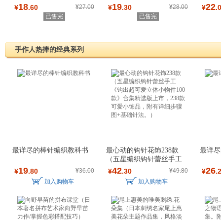
献上妈妈*“
种规格，女孩
18
19
22
¥
.60
¥
27.00
¥
.30
¥
28.00
¥
.
已售完
已售完
手作人热捧的经典系列
最详尽的棒针编织教科书
最心动的钩针花饰238款
最详尽
（五星编织钩针蕾丝手工
《钩出超可爱立体
19
42
26
¥
.80
¥
36.00
¥
.30
¥
49.80
¥
.
加入购物车
加入购物车