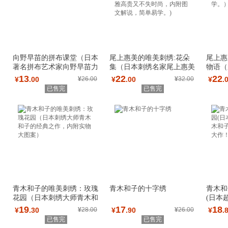
向野早苗的拼布课堂（日本
尾上惠美的唯美刺绣:花朵
尾上惠
著名拼布艺术家向野早苗力
集（日本刺绣名家尾上惠美
物语（
作/掌握色彩
花朵主题作品
集。附
13
22
22
¥
.00
¥
26.00
¥
.00
¥
32.00
¥
.
已售完
已售完
青木和子的唯美刺绣：玫瑰
青木和子的十字绣
青木和
花园（日本刺绣大师青木和
(日本
子的经典之作
木和子
19
17
18
¥
.30
¥
28.00
¥
.90
¥
26.00
¥
.
已售完
已售完