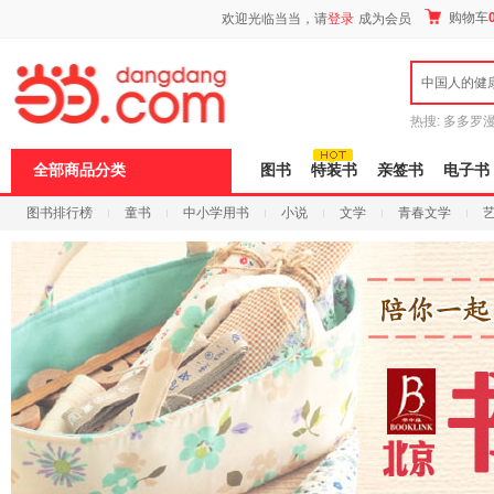
新
购物车
欢迎光临当当，请
登录
成为会员
窗
口
打
中国人的健
开
无
障
热搜:
多多罗
碍
传说
十日终
说
全部商品分类
图书
特装书
亲签书
电子书
明
页
图书排行榜
童书
中小学用书
小说
文学
青春文学
面,
按
科技
进口原版
电子书
Ctrl
加
波
浪
键
打
开
导
盲
模
式