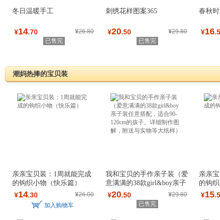
冬日温暖手工
刺绣花样图案365
春秋时
14
20
16
¥
.70
¥
26.80
¥
.50
¥
29.80
¥
.
已售完
已售完
潮妈热捧的宝贝装
亲亲宝贝装：1周就能完成
我和宝贝的手作亲子装（爱
亲亲宝
的钩织小物（快乐篇）
意满满的38款girl&boy亲子
的钩织
装任意搭
14
20
15
¥
.30
¥
26.00
¥
.50
¥
29.80
¥
.
已售完
加入购物车