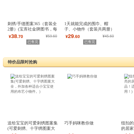
刺绣/手缝图案365（套装全
1天就能完成的围巾、帽
2册）(宝库社金牌图书，每
子、小物件（套装共两册）
本收录365款
38
29
¥
.70
¥
59.60
¥
.60
¥
45.60
已售完
已售完
特价品限时抢购
送给宝宝的可爱刺绣图案集
巧手妈咪教你做
纽扣的
(可爱刺绣、十字绣图案大
的居家
全，外加各种
适合入