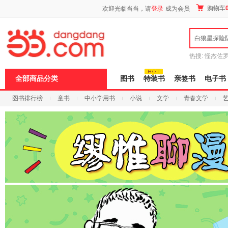
新
购物车
欢迎光临当当，请
登录
成为会员
窗
口
打
白狼星探险
开
无
障
热搜:
怪杰佐
碍
谎
吾辈如神
说
全部商品分类
图书
特装书
亲签书
电子书
明
页
图书排行榜
童书
中小学用书
小说
文学
青春文学
面,
按
科技
进口原版
电子书
Ctrl
加
波
浪
键
打
开
导
盲
模
式