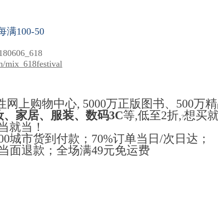
每满
100-50
0180606_618
m/mix_618festival
性网上购物中心
, 5000
万正版图书、
500
万精
妆、家居、服装、数码
3C
等
,
低至
2
折
,
想买
?
当就当！
00
城市货到付款；
70%
订单当日
/
次日达；
当面退款；全场满
49
元免运费