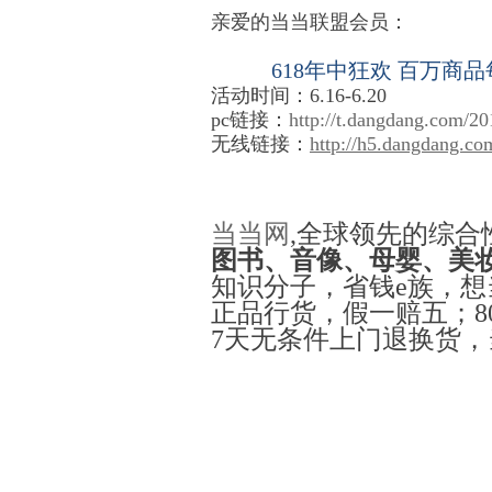
亲爱的当当联盟会员：
618
年中狂欢
百万商品
活动时间：6.16-6.20
pc链接：
http://t.dangdang.com/2
无线链接：
http://h5.dangdang.co
当当网
,
全球领先的综合
图书、音像、母婴、美
知识分子，省钱
e
族，想
正品行货，假一赔五；
8
7
天无条件上门退换货，