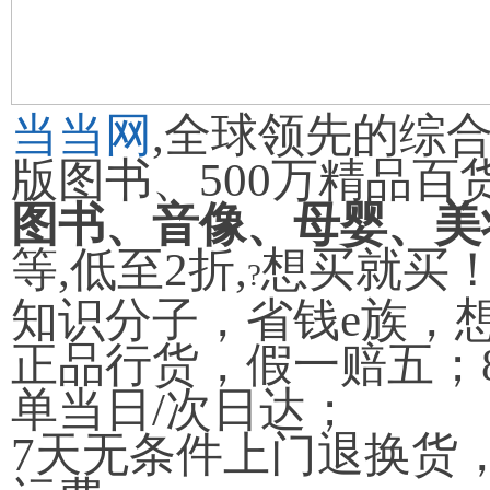
当当网
,
全球领先的综
版图书、
500
万精品百
图书、音像、母婴、美
等
,
低至
2
折
,
想买就买
?
知识分子，省钱
e
族，
正品行货，假一赔五；
单当日
/
次日达；
7
天无条件上门退换货