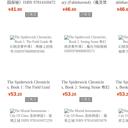
园探秘》ISBN 97814169472
ary (Fablehaven4)《魔灵禁
ableh
02
地 4:神
魔炼狱
41
46
46
¥
.80
¥
.60
¥
.
已售完
已售完
The Spiderwick Chronicle
The Spiderwick Chronicle
The Sp
s, Book 1: The Field Guid
s, Book 2: Seeing Stone 奇幻
s, Book
e 奇幻精灵
精灵事件
t 奇
53
53
53
¥
.20
¥
.20
¥
.
已售完
已售完