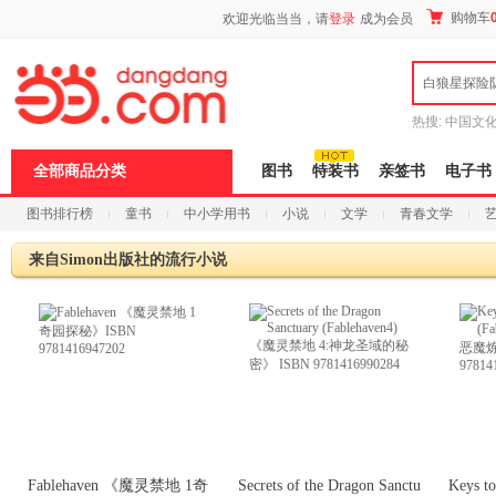
新
购物车
欢迎光临当当，请
登录
成为会员
窗
口
打
白狼星探险
开
无
障
热搜:
中国文
碍
者从不说谎
说
全部商品分类
图书
特装书
亲签书
电子书
明
页
图书排行榜
童书
中小学用书
小说
文学
青春文学
面,
按
科技
进口原版
电子书
Ctrl
来自Simon出版社的流行小说
加
波
浪
键
打
开
导
盲
模
式
Fablehaven 《魔灵禁地 1奇
Secrets of the Dragon Sanctu
Keys t